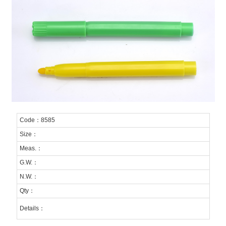
Code：8585
Size：
Meas.：
G.W.：
N.W.：
Qty：
Details：